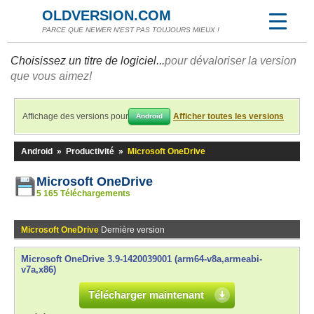
OLDVERSION.COM
PARCE QUE NEWER N'EST PAS TOUJOURS MIEUX !
Choisissez un titre de logiciel...
pour dévaloriser la version
que vous aimez!
Affichage des versions pour
Afficher toutes les versions
Android
Android
»
Productivité
»
Microsoft OneDrive
Microsoft OneDrive
5 165 Téléchargements
Microsoft OneDrive
Dernière version
Microsoft OneDrive 3.9-1420039001 (arm64-v8a,armeabi-
v7a,x86)
Télécharger maintenant