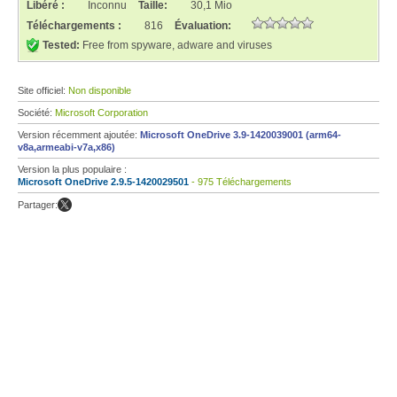
Libéré :
Inconnu
Taille:
30,1 Mio
Téléchargements :
816
Évaluation:
Tested:
Free from spyware, adware and viruses
Site officiel:
Non disponible
Société:
Microsoft Corporation
Version récemment ajoutée:
Microsoft OneDrive 3.9-1420039001 (arm64-
v8a,armeabi-v7a,x86)
Version la plus populaire :
Microsoft OneDrive 2.9.5-1420029501
- 975 Téléchargements
Partager: