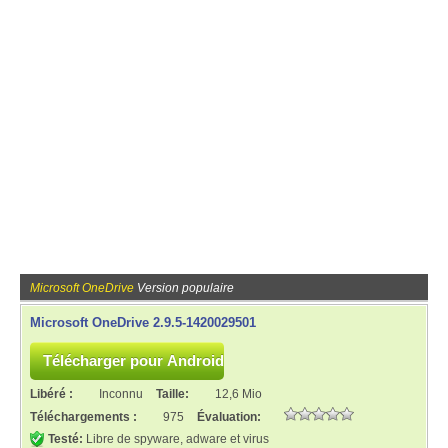
Microsoft OneDrive
Version populaire
Microsoft OneDrive 2.9.5-1420029501
Libéré :
Inconnu
Taille:
12,6 Mio
Téléchargements :
975
Évaluation:
Testé:
Libre de spyware, adware et virus