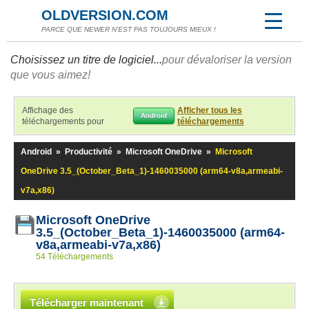
OLDVERSION.COM
PARCE QUE NEWER N'EST PAS TOUJOURS MIEUX !
Choisissez un titre de logiciel...
pour dévaloriser la version
que vous aimez!
Affichage des
Afficher tous les
Android
téléchargements pour
téléchargements
Android
»
Productivité
»
Microsoft OneDrive
»
Microsoft
OneDrive 3.5_(October_Beta_1)-1460035000 (arm64-v8a,armeabi-
v7a,x86)
Microsoft OneDrive
3.5_(October_Beta_1)-1460035000 (arm64-
v8a,armeabi-v7a,x86)
54 Téléchargements
Télécharger maintenant