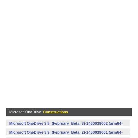
Microsoft OneDrive
Constructions
Microsoft OneDrive 3.9_(February_Beta_3)-1460039002 (arm64-
v8a,armeabi-v7a,x86) (Android)
Microsoft OneDrive 3.9_(February_Beta_2)-1460039001 (arm64-