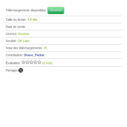
Téléchargements disponibles:
Android
Taille du fichier:
4,8 Mio
Date de sortie:
Licence:
Inconnu
Société:
QK Labs
Total des téléchargements:
35
Contribution:
Shane_Parkar
Évaluation:
(0 voix)
Partager: