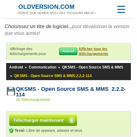
OLDVERSION.COM
PARCE QUE NEWER N'EST PAS TOUJOURS MIEUX !
Choisissez un titre de logiciel...
pour dévaloriser la version
que vous aimez!
Affichage des
Afficher tous les
Android
téléchargements pour
téléchargements
Android
»
Communication
»
QKSMS - Open Source SMS & MMS
»
QKSMS - Open Source SMS & MMS 2.2.2-114
QKSMS - Open Source SMS & MMS 2.2.2-
114
35 Téléchargements
Télécharger maintenant
Testé:
Libre de spyware, adware et virus