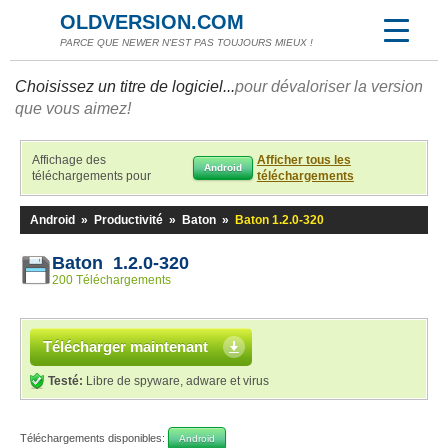
OLDVERSION.COM
PARCE QUE NEWER N'EST PAS TOUJOURS MIEUX !
Choisissez un titre de logiciel...
pour dévaloriser la version
que vous aimez!
Affichage des
Afficher tous les
Android
téléchargements pour
téléchargements
Android
»
Productivité
»
Baton
»
Baton 1.2.0-320
Baton 1.2.0-320
200 Téléchargements
Télécharger maintenant
Testé:
Libre de spyware, adware et virus
Téléchargements disponibles:
Android