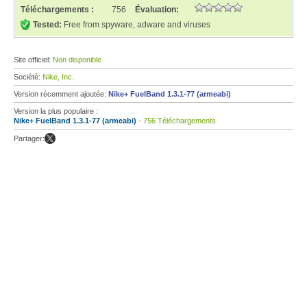
Téléchargements :
756
Évaluation:
Tested:
Free from spyware, adware and viruses
Site officiel:
Non disponible
Société:
Nike, Inc.
Version récemment ajoutée:
Nike+ FuelBand 1.3.1-77 (armeabi)
Version la plus populaire :
Nike+ FuelBand 1.3.1-77 (armeabi)
- 756 Téléchargements
Partager: