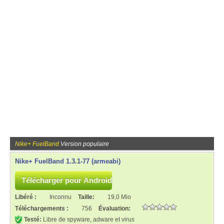
Nike+ FuelBand
Version populaire
Nike+ FuelBand 1.3.1-77 (armeabi)
Libéré :
Inconnu
Taille:
19,0 Mio
Téléchargements :
756
Évaluation:
Testé:
Libre de spyware, adware et virus