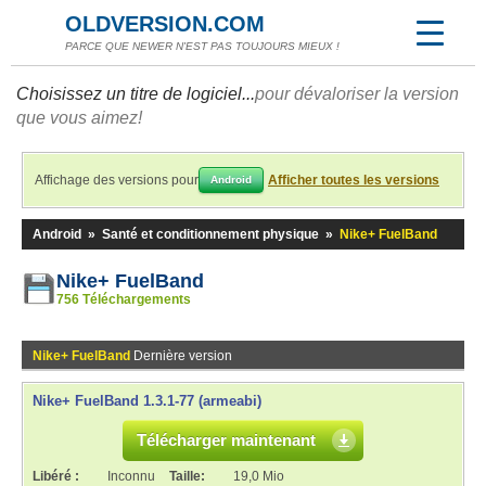
OLDVERSION.COM
PARCE QUE NEWER N'EST PAS TOUJOURS MIEUX !
Choisissez un titre de logiciel...
pour dévaloriser la version
que vous aimez!
Affichage des versions pour
Afficher toutes les versions
Android
Android
»
Santé et conditionnement physique
»
Nike+ FuelBand
Nike+ FuelBand
756 Téléchargements
Nike+ FuelBand
Dernière version
Nike+ FuelBand 1.3.1-77 (armeabi)
Télécharger maintenant
Libéré :
Inconnu
Taille:
19,0 Mio