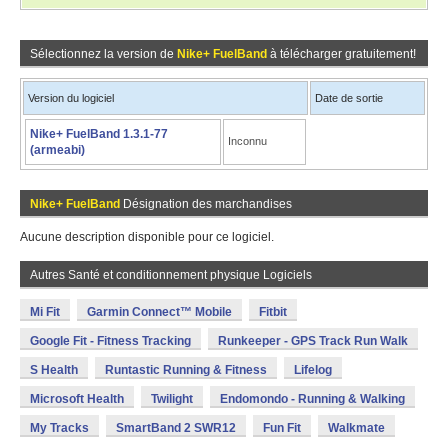
Sélectionnez la version de
Nike+ FuelBand
à télécharger gratuitement!
Version du logiciel
Date de sortie
Nike+ FuelBand 1.3.1-77
Inconnu
(armeabi)
Nike+ FuelBand
Désignation des marchandises
Aucune description disponible pour ce logiciel.
Autres Santé et conditionnement physique Logiciels
Mi Fit
Garmin Connect™ Mobile
Fitbit
Google Fit - Fitness Tracking
Runkeeper - GPS Track Run Walk
S Health
Runtastic Running & Fitness
Lifelog
Microsoft Health
Twilight
Endomondo - Running & Walking
My Tracks
SmartBand 2 SWR12
Fun Fit
Walkmate