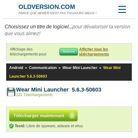
OLDVERSION.COM
PARCE QUE NEWER N'EST PAS TOUJOURS MIEUX !
Choisissez un titre de logiciel...
pour dévaloriser la version
que vous aimez!
Affichage des
Afficher tous les
Android
téléchargements pour
téléchargements
Android
»
Communication
»
Wear Mini Launcher
»
Wear Mini
Launcher 5.6.3-50603
Wear Mini Launcher 5.6.3-50603
131 Téléchargements
Télécharger maintenant
Testé:
Libre de spyware, adware et virus