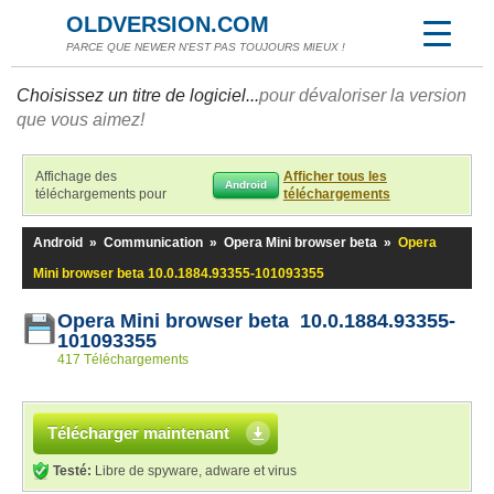
OLDVERSION.COM
PARCE QUE NEWER N'EST PAS TOUJOURS MIEUX !
Choisissez un titre de logiciel...
pour dévaloriser la version
que vous aimez!
Affichage des
Afficher tous les
Android
téléchargements pour
téléchargements
Android
»
Communication
»
Opera Mini browser beta
»
Opera
Mini browser beta 10.0.1884.93355-101093355
Opera Mini browser beta 10.0.1884.93355-
101093355
417 Téléchargements
Télécharger maintenant
Testé:
Libre de spyware, adware et virus