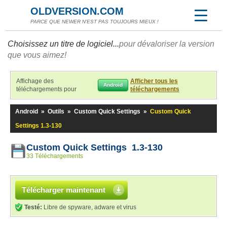
OLDVERSION.COM
PARCE QUE NEWER N'EST PAS TOUJOURS MIEUX !
Choisissez un titre de logiciel...
pour dévaloriser la version
que vous aimez!
Affichage des
Afficher tous les
Android
téléchargements pour
téléchargements
Android
»
Outils
»
Custom Quick Settings
»
Custom Quick
Settings 1.3-130
Custom Quick Settings 1.3-130
33 Téléchargements
Télécharger maintenant
Testé:
Libre de spyware, adware et virus