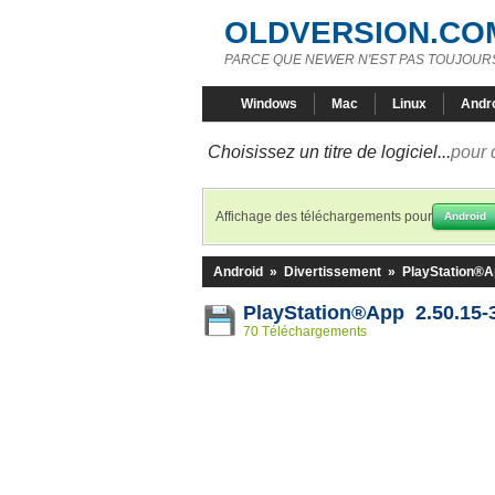
OLDVERSION.CO
PARCE QUE NEWER N'EST PAS TOUJOURS
Windows
Mac
Linux
Andr
Choisissez un titre de logiciel...
pour 
Affichage des téléchargements pour
Android
Android
»
Divertissement
»
PlayStation®
PlayStation®App 2.50.15-
70 Téléchargements