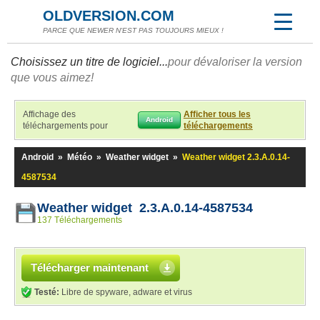
OLDVERSION.COM
PARCE QUE NEWER N'EST PAS TOUJOURS MIEUX !
Choisissez un titre de logiciel...
pour dévaloriser la version
que vous aimez!
Affichage des
Afficher tous les
Android
téléchargements pour
téléchargements
Android
»
Météo
»
Weather widget
»
Weather widget 2.3.A.0.14-
4587534
Weather widget 2.3.A.0.14-4587534
137 Téléchargements
Télécharger maintenant
Testé:
Libre de spyware, adware et virus