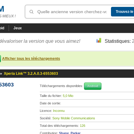
M
 MIEUX !
oid
Jeux
dévaloriser la version que vous aimez!
Statistiques:
Afficher tous les téléchargements
»
Xperia Link™ 3.2.A.0.3-6553603
553603
Téléchargements disponibles:
Android
Taille du fichier:
5,0 Mio
Date de sortie:
Licence:
Inconnu
Société:
Sony Mobile Communications
Total des téléchargements:
126
Contribution:
Shane_Parkar