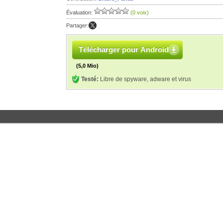
Évaluation:
(0 voix)
Partager:
Télécharger pour Android
(5,0 Mio)
Testé:
Libre de spyware, adware et virus