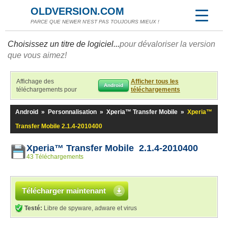
OLDVERSION.COM
PARCE QUE NEWER N'EST PAS TOUJOURS MIEUX !
Choisissez un titre de logiciel...
pour dévaloriser la version
que vous aimez!
Affichage des
Afficher tous les
Android
téléchargements pour
téléchargements
Android
»
Personnalisation
»
Xperia™ Transfer Mobile
»
Xperia™
Transfer Mobile 2.1.4-2010400
Xperia™ Transfer Mobile 2.1.4-2010400
43 Téléchargements
Télécharger maintenant
Testé:
Libre de spyware, adware et virus