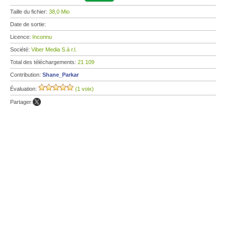
Taille du fichier:
38,0 Mio
Date de sortie:
Licence:
Inconnu
Société:
Viber Media S.à r.l.
Total des téléchargements:
21 109
Contribution:
Shane_Parkar
Évaluation:
(1 voix)
Partager: