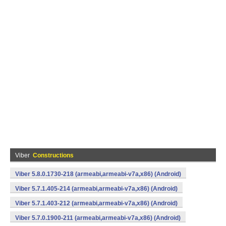
Viber
Constructions
Viber 5.8.0.1730-218 (armeabi,armeabi-v7a,x86) (Android)
Viber 5.7.1.405-214 (armeabi,armeabi-v7a,x86) (Android)
Viber 5.7.1.403-212 (armeabi,armeabi-v7a,x86) (Android)
Viber 5.7.0.1900-211 (armeabi,armeabi-v7a,x86) (Android)