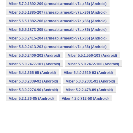
Viber 5.7.0.1892-209 (armeabi,armeabi-v7a,x86) (Android)
Viber 5.6.5.1885-207 (armeabi,armeabi-v7a,x86) (Android)
Viber 5.6.5.1882-206 (armeabi,armeabi-v7a,x86) (Android)
Viber 5.6.5.1873-205 (armeabi,armeabi-v7a,x86) (Android)
Viber 5.6.0.2415-204 (armeabi,armeabi-v7a,x86) (Android)
Viber 5.6.0.2413-203 (armeabi,armeabi-v7a,x86) (Android)
Viber 5.6.0.2406-202 (Android)
Viber 5.5.1.556-103 (Android)
Viber 5.5.0.2477-101 (Android)
Viber 5.5.0.2472-100 (Android)
Viber 5.4.1.365-95 (Android)
Viber 5.4.0.2519-93 (Android)
Viber 5.3.0.2339-92 (Android)
Viber 5.3.0.2331-91 (Android)
Viber 5.3.0.2274-90 (Android)
Viber 5.2.2.478-89 (Android)
Viber 5.2.1.36-85 (Android)
Viber 4.3.0.712-58 (Android)