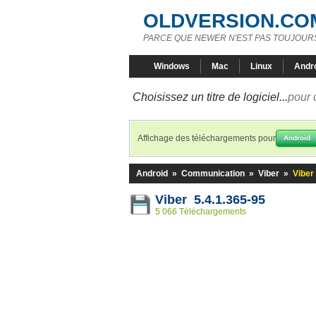
OLDVERSION.CO
PARCE QUE NEWER N'EST PAS TOUJOURS
Windows
Mac
Linux
Andr
Choisissez un titre de logiciel...
pour 
Affichage des téléchargements pour
Android
Android
»
Communication
»
Viber
»
Viber
Viber 5.4.1.365-95
5 066 Téléchargements