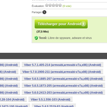
Évaluation:
(0 voix)
Partager:
Télécharger pour Android
(37,5 Mio)
Testé:
Libre de spyware, adware et virus
86) (Android)
Viber 5.7.1.405-214 (armeabi,armeabi-v7a,x86) (Android)
6) (Android)
Viber 5.7.0.1900-211 (armeabi,armeabi-v7a,x86) (Android)
86) (Android)
Viber 5.6.5.1885-207 (armeabi,armeabi-v7a,x86) (Android)
86) (Android)
Viber 5.6.5.1873-205 (armeabi,armeabi-v7a,x86) (Android)
86) (Android)
Viber 5.6.0.2413-203 (armeabi,armeabi-v7a,x86) (Android)
.2.28-104 (Android)
Viber 5.5.1.556-103 (Android)
.0.2472-100 (Android)
Viber 5.4.0.2519-93 (Android)