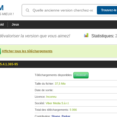
M
 MIEUX !
oid
Jeux
dévaloriser la version que vous aimez!
Statistiques:
Afficher tous les téléchargements
 5.4.1.365-95
Téléchargements disponibles:
Android
Taille du fichier:
37,5 Mio
Date de sortie:
Licence:
Inconnu
Société:
Viber Media S.à r.l.
Total des téléchargements:
5 066
Contribution:
Shane_Parkar