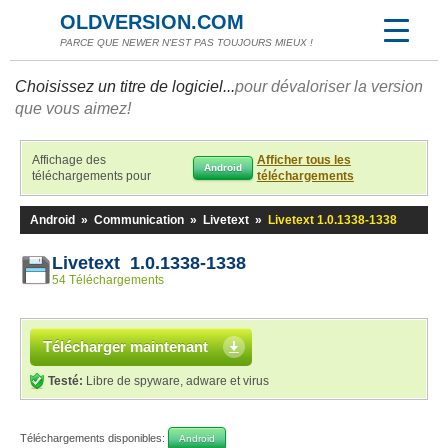
OLDVERSION.COM
PARCE QUE NEWER N'EST PAS TOUJOURS MIEUX !
Choisissez un titre de logiciel...
pour dévaloriser la version
que vous aimez!
Affichage des
Afficher tous les
Android
téléchargements pour
téléchargements
Android
»
Communication
»
Livetext
»
Livetext 1.0.1338-1338
Livetext 1.0.1338-1338
54 Téléchargements
Télécharger maintenant
Testé:
Libre de spyware, adware et virus
Téléchargements disponibles:
Android