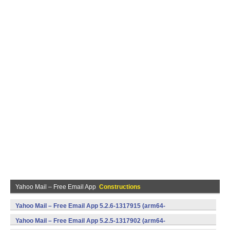
Yahoo Mail – Free Email App
Constructions
Yahoo Mail – Free Email App 5.2.6-1317915 (arm64-
v8a,armeabi,armeabi-v7a,mips,x86,x86_64) (Android)
Yahoo Mail – Free Email App 5.2.5-1317902 (arm64-