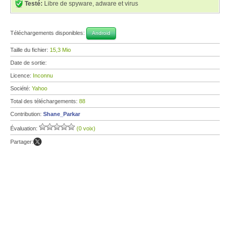
Testé:
Libre de spyware, adware et virus
Téléchargements disponibles:
Android
Taille du fichier:
15,3 Mio
Date de sortie:
Licence:
Inconnu
Société:
Yahoo
Total des téléchargements:
88
Contribution:
Shane_Parkar
Évaluation:
(0 voix)
Partager: