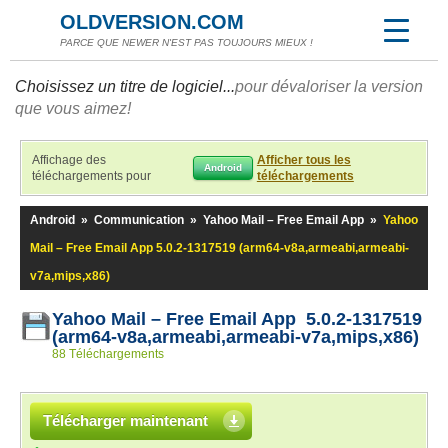
OLDVERSION.COM
PARCE QUE NEWER N'EST PAS TOUJOURS MIEUX !
Choisissez un titre de logiciel...
pour dévaloriser la version
que vous aimez!
Affichage des
Afficher tous les
Android
téléchargements pour
téléchargements
Android
»
Communication
»
Yahoo Mail – Free Email App
»
Yahoo
Mail – Free Email App 5.0.2-1317519 (arm64-v8a,armeabi,armeabi-
v7a,mips,x86)
Yahoo Mail – Free Email App 5.0.2-1317519
(arm64-v8a,armeabi,armeabi-v7a,mips,x86)
88 Téléchargements
Télécharger maintenant