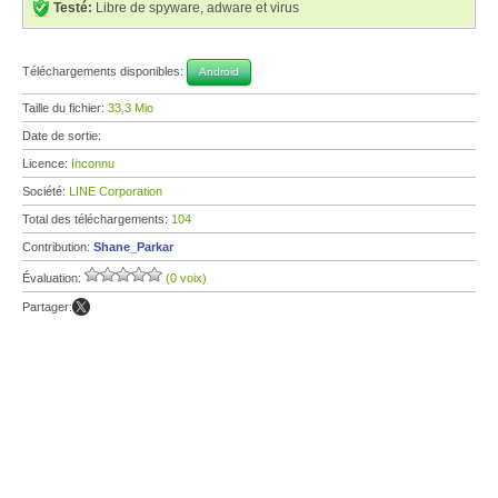
Testé:
Libre de spyware, adware et virus
Téléchargements disponibles:
Android
Taille du fichier:
33,3 Mio
Date de sortie:
Licence:
Inconnu
Société:
LINE Corporation
Total des téléchargements:
104
Contribution:
Shane_Parkar
Évaluation:
(0 voix)
Partager: