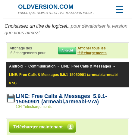
OLDVERSION.COM
PARCE QUE NEWER N'EST PAS TOUJOURS MIEUX !
Choisissez un titre de logiciel...
pour dévaloriser la version
que vous aimez!
Affichage des
Afficher tous les
Android
téléchargements pour
téléchargements
Android
»
Communication
»
LINE: Free Calls & Messages
»
LINE: Free Calls & Messages 5.9.1-15050901 (armeabi,armeabi-
v7a)
LINE: Free Calls & Messages 5.9.1-
15050901 (armeabi,armeabi-v7a)
104 Téléchargements
Télécharger maintenant