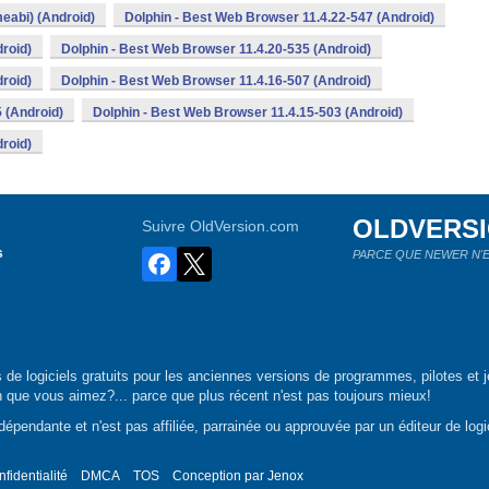
eabi) (Android)
Dolphin - Best Web Browser 11.4.22-547 (Android)
roid)
Dolphin - Best Web Browser 11.4.20-535 (Android)
roid)
Dolphin - Best Web Browser 11.4.16-507 (Android)
 (Android)
Dolphin - Best Web Browser 11.4.15-503 (Android)
roid)
OLDVERS
Suivre OldVersion.com
s
PARCE QUE NEWER N'E
de logiciels gratuits pour les anciennes versions de programmes, pilotes et j
n que vous aimez?... parce que plus récent n'est pas toujours mieux!
épendante et n'est pas affiliée, parrainée ou approuvée par un éditeur de logic
nfidentialité
DMCA
TOS
Conception par
Jenox