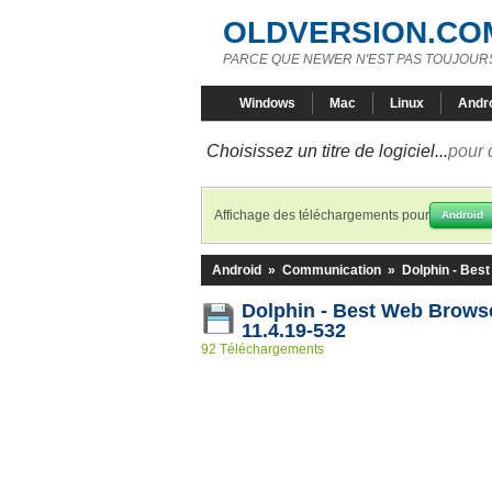
OLDVERSION.CO
PARCE QUE NEWER N'EST PAS TOUJOURS
Windows
Mac
Linux
Andr
Choisissez un titre de logiciel...
pour 
Affichage des téléchargements pour
Android
Android
»
Communication
»
Dolphin - Bes
Dolphin - Best Web Brow
11.4.19-532
92 Téléchargements