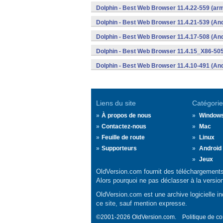
Dolphin - Best Web Browser 11.4.22-559 (arm
Dolphin - Best Web Browser 11.4.21-539 (And
Dolphin - Best Web Browser 11.4.17-508 (And
Dolphin - Best Web Browser 11.4.15_X86-505
Dolphin - Best Web Browser 11.4.10-491 (And
Liens du site
Catégorie
À propos de nous
Window
Contactez-nous
Mac
Feuille de route
Linux
Supporteurs
Android
Jeux
OldVersion.com fournit des téléchargements 
Alors pourquoi ne pas déclasser à la versio
OldVersion.com est une archive logicielle ind
ce site, sauf mention expresse.
©2001-2026 OldVersion.com.
Politique de co