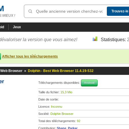
M
 MIEUX !
oid
Jeux
dévaloriser la version que vous aimez!
Statistiques:
Afficher tous les téléchargements
t Web Browser
»
Dolphin - Best Web Browser 11.4.19-532
ser
Téléchargements disponibles:
Android
Taille du fichier:
15,3 Mio
Date de sortie:
Licence:
Inconnu
Société:
Dolphin Browser
Total des téléchargements:
92
Contribution:
Shane_Parkar