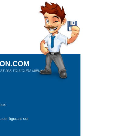
ION.COM
ST PAS TOUJOURS MIEUX !
eux.
iels figurant sur