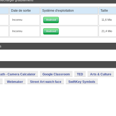
élécharger gratuitement!
Date de sortie
Système d'exploitation
Taille
Inconnu
11,6 Mio
Android
Inconnu
21,4 Mio
Android
s
ath - Camera Calculator
Google Classroom
TED
Arts & Culture
Webmaker
Street Art watch face
SwiftKey Symbols