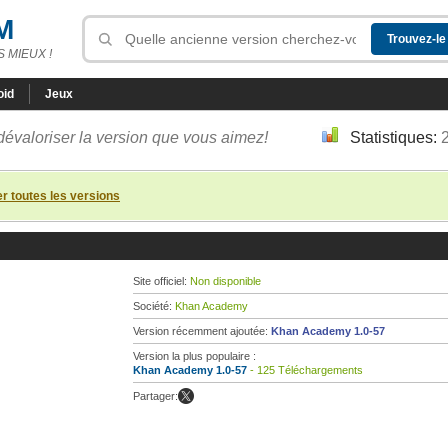
M
 MIEUX !
oid
Jeux
dévaloriser la version que vous aimez!
Statistiques:
er toutes les versions
Site officiel:
Non disponible
Société:
Khan Academy
Version récemment ajoutée:
Khan Academy 1.0-57
Version la plus populaire :
Khan Academy 1.0-57
- 125 Téléchargements
Partager: