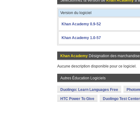
Sélectionnez la version de
Khan Academy
à t
Version du logiciel
Khan Academy 0.9-52
Khan Academy 1.0-57
Khan Academy
Désignation des marchandise
Aucune description disponible pour ce logiciel.
Autres Éducation Logiciels
Duolingo: Learn Languages Free
Photom
HTC Power To Give
Duolingo Test Center