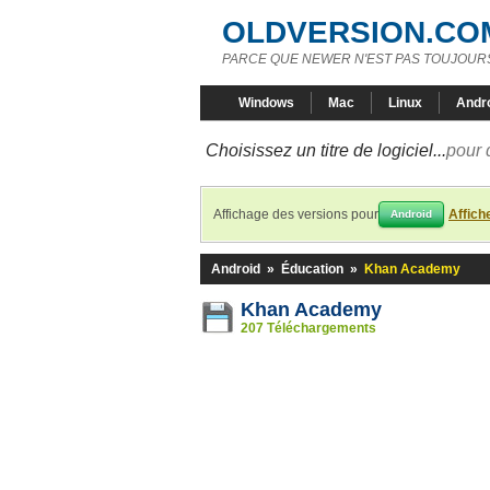
OLDVERSION.CO
PARCE QUE NEWER N'EST PAS TOUJOURS
Windows
Mac
Linux
Andr
Choisissez un titre de logiciel...
pour 
Affichage des versions pour
Affich
Android
Android
»
Éducation
»
Khan Academy
Khan Academy
207 Téléchargements