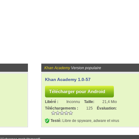
Khan Academy
Version populaire
Khan Academy 1.0-57
Libéré :
Inconnu
Taille:
21,4 Mio
Téléchargements :
125
Évaluation:
Testé:
Libre de spyware, adware et virus