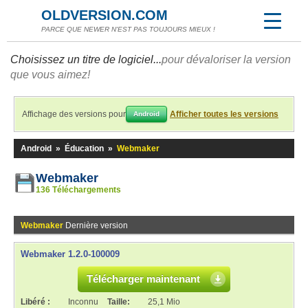
OLDVERSION.COM
PARCE QUE NEWER N'EST PAS TOUJOURS MIEUX !
Choisissez un titre de logiciel...
pour dévaloriser la version
que vous aimez!
Affichage des versions pour
Afficher toutes les versions
Android
Android
»
Éducation
»
Webmaker
Webmaker
136 Téléchargements
Webmaker
Dernière version
Webmaker 1.2.0-100009
Télécharger maintenant
Libéré :
Inconnu
Taille:
25,1 Mio