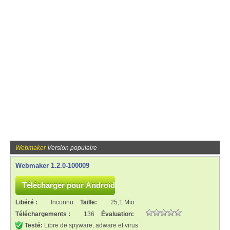
Webmaker
Version populaire
Webmaker 1.2.0-100009
Libéré :
Inconnu
Taille:
25,1 Mio
Téléchargements :
136
Évaluation:
Testé:
Libre de spyware, adware et virus