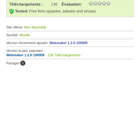
Téléchargements :
136
Évaluation:
Tested:
Free from spyware, adware and viruses
Site officiel:
Non disponible
Société:
Mozilla
Version récemment ajoutée:
Webmaker 1.2.0-100009
Version la plus populaire :
Webmaker 1.2.0-100009
- 136 Téléchargements
Partager: