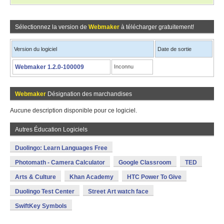
Sélectionnez la version de
Webmaker
à télécharger gratuitement!
Version du logiciel
Date de sortie
Webmaker 1.2.0-100009
Inconnu
Webmaker
Désignation des marchandises
Aucune description disponible pour ce logiciel.
Autres Éducation Logiciels
Duolingo: Learn Languages Free
Photomath - Camera Calculator
Google Classroom
TED
Arts & Culture
Khan Academy
HTC Power To Give
Duolingo Test Center
Street Art watch face
SwiftKey Symbols