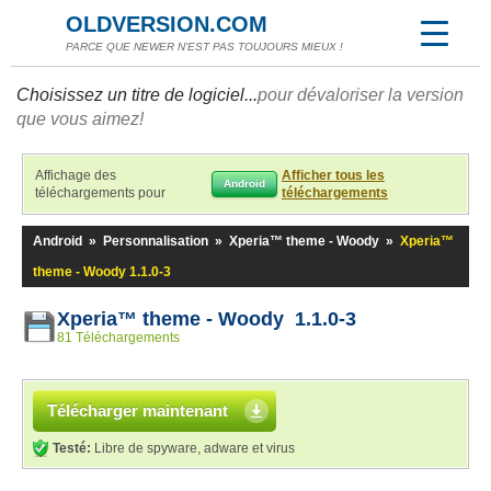
OLDVERSION.COM
PARCE QUE NEWER N'EST PAS TOUJOURS MIEUX !
Choisissez un titre de logiciel...
pour dévaloriser la version
que vous aimez!
Affichage des
Afficher tous les
Android
téléchargements pour
téléchargements
Android
»
Personnalisation
»
Xperia™ theme - Woody
»
Xperia™
theme - Woody 1.1.0-3
Xperia™ theme - Woody 1.1.0-3
81 Téléchargements
Télécharger maintenant
Testé:
Libre de spyware, adware et virus