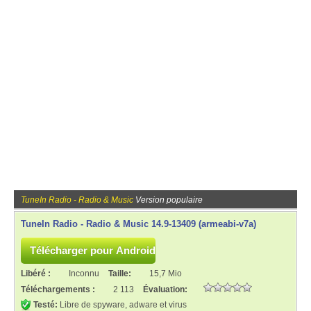
TuneIn Radio - Radio & Music
Version populaire
TuneIn Radio - Radio & Music 14.9-13409 (armeabi-v7a)
Libéré :
Inconnu
Taille:
15,7 Mio
Téléchargements :
2 113
Évaluation:
Testé:
Libre de spyware, adware et virus