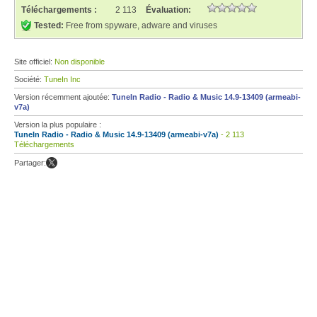
Téléchargements :
2 113
Évaluation:
Tested:
Free from spyware, adware and viruses
Site officiel:
Non disponible
Société:
TuneIn Inc
Version récemment ajoutée:
TuneIn Radio - Radio & Music 14.9-13409 (armeabi-
v7a)
Version la plus populaire :
TuneIn Radio - Radio & Music 14.9-13409 (armeabi-v7a)
- 2 113
Téléchargements
Partager: