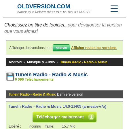
OLDVERSION.COM
PARCE QUE NEWER N'EST PAS TOUJOURS MIEUX !
Choisissez un titre de logiciel...
pour dévaloriser la version
que vous aimez!
Affichage des versions pour
Afficher toutes les versions
Android
Android
»
Musique & Audio
»
TuneIn Radio - Radio & Music
TuneIn Radio - Radio & Music
6 096 Téléchargements
TuneIn Radio - Radio & Music
Dernière version
TuneIn Radio - Radio & Music 14.9-13409 (armeabi-v7a)
Télécharger maintenant
Libéré :
Inconnu
Taille:
15,7 Mio