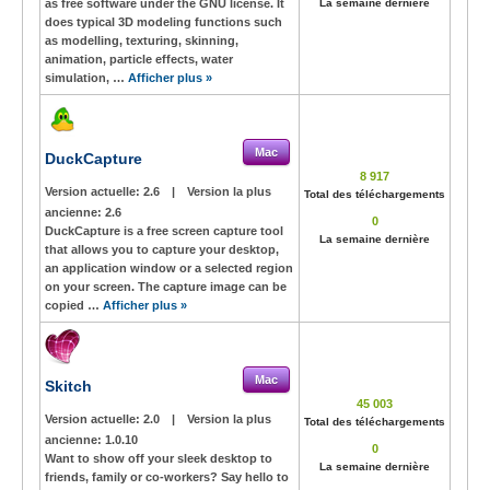
as free software under the GNU license. It
La semaine dernière
does typical 3D modeling functions such
as modelling, texturing, skinning,
animation, particle effects, water
simulation, …
Afficher plus »
Mac
DuckCapture
8 917
Version actuelle:
2.6
|
Version la plus
Total des téléchargements
ancienne:
2.6
0
DuckCapture is a free screen capture tool
La semaine dernière
that allows you to capture your desktop,
an application window or a selected region
on your screen. The capture image can be
copied …
Afficher plus »
Mac
Skitch
45 003
Version actuelle:
2.0
|
Version la plus
Total des téléchargements
ancienne:
1.0.10
0
Want to show off your sleek desktop to
La semaine dernière
friends, family or co-workers? Say hello to