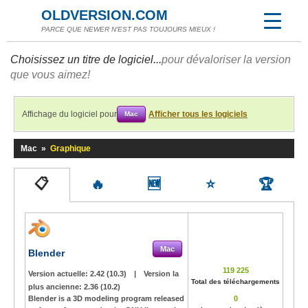
OLDVERSION.COM
PARCE QUE NEWER N'EST PAS TOUJOURS MIEUX !
Choisissez un titre de logiciel...
pour dévaloriser la version
que vous aimez!
Affichage du logiciel pour
Afficher tous les logiciels
Mac
Mac
»
Graphique
📋
🔥
🆕
⭐
🏆
Mac
Blender
119 225
Version actuelle:
2.42 (10.3)
|
Version la
Total des téléchargements
plus ancienne:
2.36 (10.2)
Blender is a 3D modeling program released
0