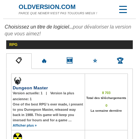
OLDVERSION.COM
PARCE QUE NEWER N'EST PAS TOUJOURS MIEUX !
Choisissez un titre de logiciel...
pour dévaloriser la version
que vous aimez!
RPG
📋
🔥
🆕
⭐
🏆
Dungeon Master
8 703
Version actuelle:
1
|
Version la plus
Total des téléchargements
ancienne:
1
One of the best RPG's ever made, i present
0
to you Dunegeon Master, released way
La semaine dernière
back in 1988. This game will keep you
imersed for hours and for a game …
Afficher plus »