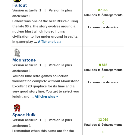
Fallout
87 025
Version actuelle:
1
|
Version la plus
Total des téléchargements
ancienne:
1
Fallout was one of the best RPG's during
0
the late 90's. the story evolves around a
La semaine dernière
nuclear blast which forced human
civilization to live under ground in vaults.
In game-play …
Afficher plus »
Moonstone
9 815
Version actuelle:
1
|
Version la plus
Total des téléchargements
ancienne:
1
Your all time retro games collection
0
wouldn't be complete without Moonstone.
La semaine dernière
Excellent 2D graphics for its time and a
very good story line. You get to select you
knight and …
Afficher plus »
Space Hulk
13 019
Version actuelle:
1
|
Version la plus
Total des téléchargements
ancienne:
1
I remember when this came out for the
0