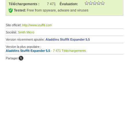
Téléchargements :
7 471
Évaluation:
Tested:
Free from spyware, adware and viruses
Site officiel:
http://www.stuffit.com
Société:
Smith Micro
Version récemment ajoutée:
Aladdins StuffIt Expander 5.5
Version la plus populaire :
Aladdins StuffIt Expander 5.5
- 7 471 Téléchargements
Partager: