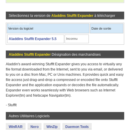
Sélectionnez la version de
Aladdins StuffIt Expander
à télécharger
gratuitement!
Version du logiciel
Date de sortie
Aladdins StuffIt Expander 5.5
Inconnu
Aladdins StuffIt Expander
Désignation des marchandises
Aladdin's award-winning StuffIt Expander gives you access to virtually any
file format downloaded from the Internet, sent to you via email, or delivered
to you on a disc from Mac, PC or Unix machines. It provides quick and easy
file access just drag-and-drop a compressed or encoded file onto StuffIt
Expander and the application expands or decodes the file automatically.
Expander even works seamlessly with Web browsers such as Internet
Explorer(tm) and Netscape Navigator(tm).
- StuffIt
Autres Utilitaires Logiciels
WinRAR
Nero
WinZip
Daemon Tools