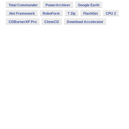
Total Commander
PowerArchiver
Google Earth
.Net Framework
RoboForm
7 Zip
FlashGet
CPU Z
CDBurnerXP Pro
CloneCD
Download Accelerator