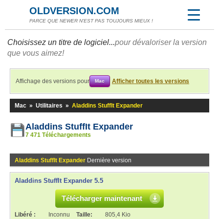
OLDVERSION.COM
PARCE QUE NEWER N'EST PAS TOUJOURS MIEUX !
Choisissez un titre de logiciel...
pour dévaloriser la version
que vous aimez!
Affichage des versions pour
Afficher toutes les versions
Mac
Mac
»
Utilitaires
»
Aladdins StuffIt Expander
Aladdins StuffIt Expander
7 471 Téléchargements
Aladdins StuffIt Expander
Dernière version
Aladdins StuffIt Expander 5.5
Télécharger maintenant
Libéré :
Inconnu
Taille:
805,4 Kio