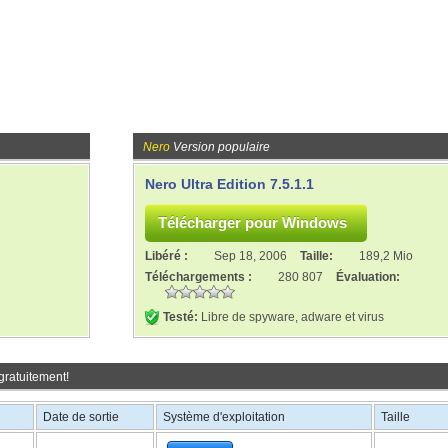
Nero
Version populaire
Nero Ultra Edition 7.5.1.1
Libéré :
Sep 18, 2006
Taille:
189,2 Mio
Téléchargements :
280 807
Évaluation:
Testé:
Libre de spyware, adware et virus
gratuitement!
Date de sortie
Système d'exploitation
Taille