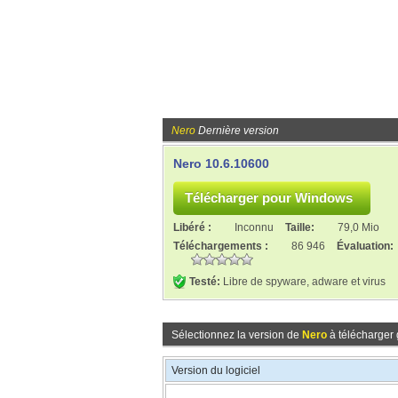
Nero
Dernière version
Nero 10.6.10600
Libéré :
Inconnu
Taille:
79,0 Mio
Téléchargements :
86 946
Évaluation:
Testé:
Libre de spyware, adware et virus
Sélectionnez la version de
Nero
à télécharger 
Version du logiciel