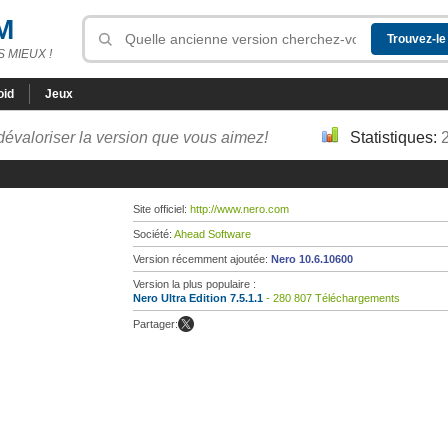
M
 MIEUX !
oid
Jeux
dévaloriser la version que vous aimez!
Statistiques:
Site officiel:
http://www.nero.com
Société:
Ahead Software
Version récemment ajoutée:
Nero 10.6.10600
Version la plus populaire :
Nero Ultra Edition 7.5.1.1
- 280 807 Téléchargements
Partager: