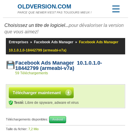
OLDVERSION.COM
PARCE QUE NEWER N'EST PAS TOUJOURS MIEUX !
Choisissez un titre de logiciel...
pour dévaloriser la version
que vous aimez!
Entreprises
»
Facebook Ads Manager
»
Facebook Ads Manager
10.1.0.1.0-18442799 (armeabi-v7a)
Facebook Ads Manager 10.1.0.1.0-
18442799 (armeabi-v7a)
59 Téléchargements
Télécharger maintenant
Testé:
Libre de spyware, adware et virus
Téléchargements disponibles:
Android
Taille du fichier:
7,2 Mio