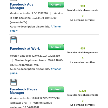
Facebook Ads
Android
913
Manager
Total des téléchargements
Version actuelle:
1.0-12336210
|
Version
0
la plus ancienne:
10.1.0.1.0-18442799
La semaine dernière
(armeabi-v7a)
Aucune description disponible.
Afficher
plus »
Android
Facebook at Work
415
Total des téléchargements
Version actuelle:
42.0.0.27.114-14205359
0
|
Version la plus ancienne:
55.0.0.18.66-
La semaine dernière
18045178 (armeabi-v7a)
Aucune description disponible.
Afficher
plus »
Facebook Pages
Android
5 379
Manager
Total des téléchargements
Version actuelle:
50.0.0.12.305-20295365
0
(armeabi-v7a)
|
Version la plus
La semaine dernière
ancienne:
16.0-6203182