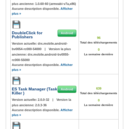
plus ancienne:
1.0.60-60 (armeabi-v7a,x86)
Aucune description disponible.
Afficher
plus »
DoubleClick for
Android
Publishers
96
Total des téléchargements
Version actuelle:
drx.mobile.android-
bv0054-rc000-54000
|
Version la plus
0
ancienne:
drx.mobile.android-bv0055-
La semaine dernière
rc000-55000
Aucune description disponible.
Afficher
plus »
ES Task Manager (Task
639
Android
Killer )
Total des téléchargements
Version actuelle:
2.0.0-32
|
Version la
0
plus ancienne:
2.0.3-36
La semaine dernière
Aucune description disponible.
Afficher
plus »