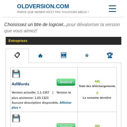
OLDVERSION.COM
PARCE QUE NEWER N'EST PAS TOUJOURS MIEUX !
Choisissez un titre de logiciel...
pour dévaloriser la version
que vous aimez!
Entreprises
📋
🔥
🆕
⭐
🏆
445
Android
AdWords
Total des téléchargements
Version actuelle:
1.1-1357
|
Version la
0
plus ancienne:
1.03-1323
La semaine dernière
Aucune description disponible.
Afficher
plus »
356
Android