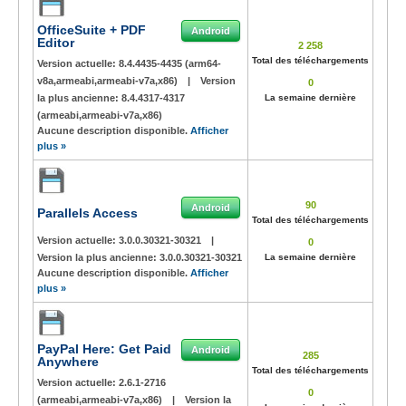
OfficeSuite + PDF
Android
Editor
2 258
Total des téléchargements
Version actuelle:
8.4.4435-4435 (arm64-
v8a,armeabi,armeabi-v7a,x86)
|
Version
0
la plus ancienne:
8.4.4317-4317
La semaine dernière
(armeabi,armeabi-v7a,x86)
Aucune description disponible.
Afficher
plus »
90
Android
Parallels Access
Total des téléchargements
Version actuelle:
3.0.0.30321-30321
|
0
Version la plus ancienne:
3.0.0.30321-30321
La semaine dernière
Aucune description disponible.
Afficher
plus »
PayPal Here: Get Paid
Android
285
Anywhere
Total des téléchargements
Version actuelle:
2.6.1-2716
0
(armeabi,armeabi-v7a,x86)
|
Version la