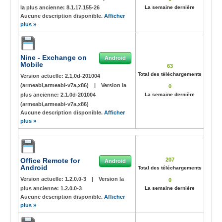
la plus ancienne:
8.1.17.155-26
La semaine dernière
Aucune description disponible.
Afficher
plus »
Nine - Exchange on
Android
Mobile
63
Total des téléchargements
Version actuelle:
2.1.0d-201004
(armeabi,armeabi-v7a,x86)
|
Version la
0
plus ancienne:
2.1.0d-201004
La semaine dernière
(armeabi,armeabi-v7a,x86)
Aucune description disponible.
Afficher
plus »
Office Remote for
207
Android
Android
Total des téléchargements
Version actuelle:
1.2.0.0-3
|
Version la
0
plus ancienne:
1.2.0.0-3
La semaine dernière
Aucune description disponible.
Afficher
plus »