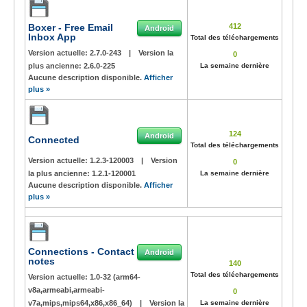
Boxer - Free Email
412
Android
Inbox App
Total des téléchargements
Version actuelle:
2.7.0-243
|
Version la
0
plus ancienne:
2.6.0-225
La semaine dernière
Aucune description disponible.
Afficher
plus »
124
Android
Connected
Total des téléchargements
Version actuelle:
1.2.3-120003
|
Version
0
la plus ancienne:
1.2.1-120001
La semaine dernière
Aucune description disponible.
Afficher
plus »
Connections - Contact
Android
notes
140
Total des téléchargements
Version actuelle:
1.0-32 (arm64-
v8a,armeabi,armeabi-
0
v7a,mips,mips64,x86,x86_64)
|
Version la
La semaine dernière