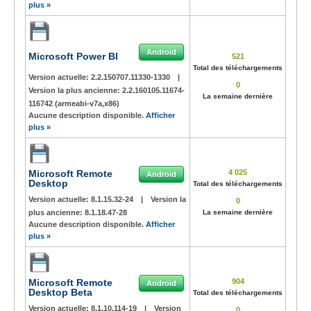
plus »
Android
Microsoft Power BI
521
Total des téléchargements
Version actuelle:
2.2.150707.11330-1330
|
0
Version la plus ancienne:
2.2.160105.11674-
La semaine dernière
116742 (armeabi-v7a,x86)
Aucune description disponible.
Afficher
plus »
Microsoft Remote
4 025
Android
Desktop
Total des téléchargements
Version actuelle:
8.1.15.32-24
|
Version la
0
plus ancienne:
8.1.18.47-28
La semaine dernière
Aucune description disponible.
Afficher
plus »
Microsoft Remote
904
Android
Desktop Beta
Total des téléchargements
Version actuelle:
8.1.10.114-19
|
Version
0