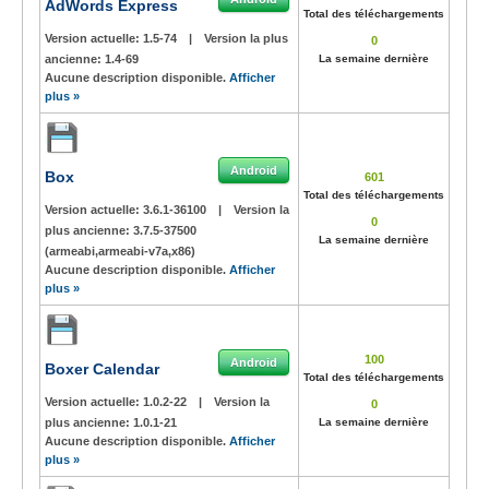
AdWords Express
Total des téléchargements
Version actuelle:
1.5-74
|
Version la plus
0
ancienne:
1.4-69
La semaine dernière
Aucune description disponible.
Afficher
plus »
Android
Box
601
Total des téléchargements
Version actuelle:
3.6.1-36100
|
Version la
0
plus ancienne:
3.7.5-37500
La semaine dernière
(armeabi,armeabi-v7a,x86)
Aucune description disponible.
Afficher
plus »
100
Android
Boxer Calendar
Total des téléchargements
Version actuelle:
1.0.2-22
|
Version la
0
plus ancienne:
1.0.1-21
La semaine dernière
Aucune description disponible.
Afficher
plus »