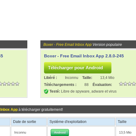
Boxer - Free Email Inbox App
Version populaire
45
Boxer - Free Email Inbox App 2.8.0-245
Libéré :
Inconnu
Taille:
13,4 Mio
Téléchargements :
88
Évaluation:
Testé:
Libre de spyware, adware et virus
 Inbox App
à télécharger gratuitement!
Date de sortie
Système d'exploitation
Taille
Inconnu
13,5 Mio
Android