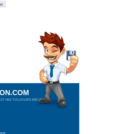
er
ION.COM
ST PAS TOUJOURS MIEUX !
eux.