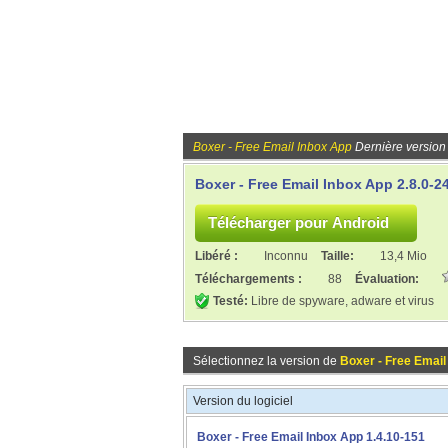
Boxer - Free Email Inbox App
Dernière version
Boxer - Free Email Inbox App 2.8.0-2
Libéré :
Inconnu
Taille:
13,4 Mio
Téléchargements :
88
Évaluation:
Testé:
Libre de spyware, adware et virus
Sélectionnez la version de
Boxer - Free Email
Version du logiciel
Boxer - Free Email Inbox App 1.4.10-151