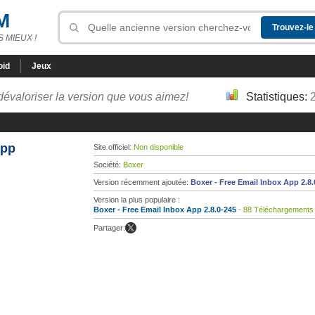
M
 MIEUX !
oid
Jeux
dévaloriser la version que vous aimez!
Statistiques:
App
Site officiel:
Non disponible
Société:
Boxer
Version récemment ajoutée:
Boxer - Free Email Inbox App 2.8.
Version la plus populaire :
Boxer - Free Email Inbox App 2.8.0-245
- 88 Téléchargements
Partager: