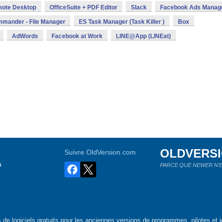
mote Desktop
OfficeSuite + PDF Editor
Slack
Facebook Ads Manag
mmander - File Manager
ES Task Manager (Task Killer )
Box
AdWords
Facebook at Work
LINE@App (LINEat)
OLDVERS
Suivre OldVersion.com
s
PARCE QUE NEWER N'E
de logiciels gratuits pour les anciennes versions de programmes, pilotes et j