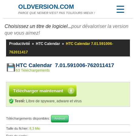
OLDVERSION.COM
PARCE QUE NEWER N'EST PAS TOUJOURS MIEUX !
Choisissez un titre de logiciel...
pour dévaloriser la version
que vous aimez!
Productivité
»
HTC Calendar
»
HTC Calendar 7.01.591006-
762011417
HTC Calendar 7.01.591006-762011417
63 Téléchargements
Télécharger maintenant
Testé:
Libre de spyware, adware et virus
Téléchargements disponibles:
Android
Taille du fichier:
8,3 Mio