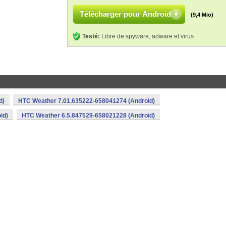
Télécharger pour Android
(9,4 Mio)
Testé:
Libre de spyware, adware et virus
d)
HTC Weather 7.01.635222-658041274 (Android)
id)
HTC Weather 6.5.847529-658021228 (Android)