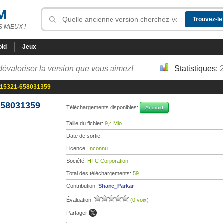
M
 MIEUX !
oid
Jeux
dévaloriser la version que vous aimez!
Statistiques:
515321-658031359
658031359
Téléchargements disponibles:
Android
Taille du fichier:
9,4 Mio
Date de sortie:
Licence:
Inconnu
Société:
HTC Corporation
Total des téléchargements:
59
Contribution:
Shane_Parkar
Évaluation:
(0 voix)
Partager: