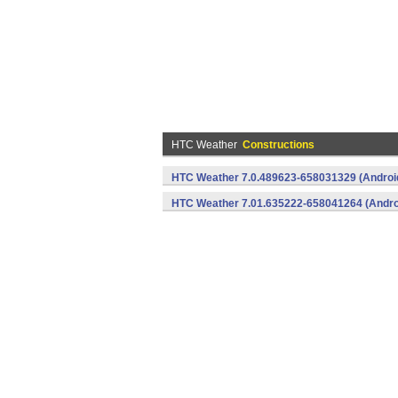
HTC Weather
Constructions
HTC Weather 7.0.489623-658031329 (Androi
HTC Weather 7.01.635222-658041264 (Andro