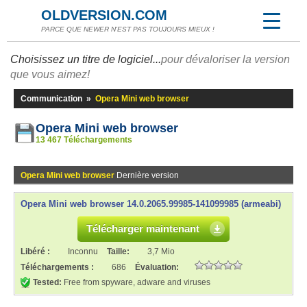
OLDVERSION.COM
PARCE QUE NEWER N'EST PAS TOUJOURS MIEUX !
Choisissez un titre de logiciel...
pour dévaloriser la version
que vous aimez!
Communication
»
Opera Mini web browser
Opera Mini web browser
13 467 Téléchargements
Opera Mini web browser
Dernière version
Opera Mini web browser 14.0.2065.99985-141099985 (armeabi)
Télécharger maintenant
Libéré :
Inconnu
Taille:
3,7 Mio
Téléchargements :
686
Évaluation:
Tested:
Free from spyware, adware and viruses