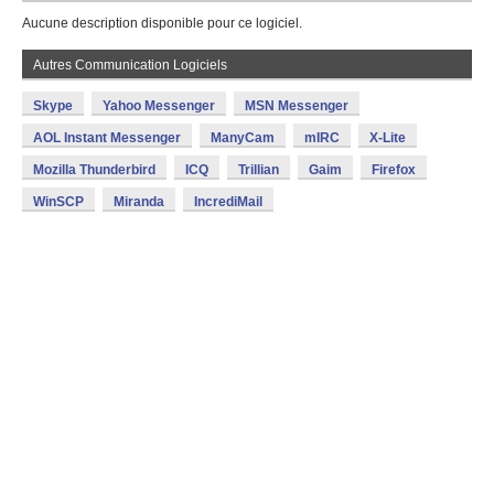
Aucune description disponible pour ce logiciel.
Autres Communication Logiciels
Skype
Yahoo Messenger
MSN Messenger
AOL Instant Messenger
ManyCam
mIRC
X-Lite
Mozilla Thunderbird
ICQ
Trillian
Gaim
Firefox
WinSCP
Miranda
IncrediMail