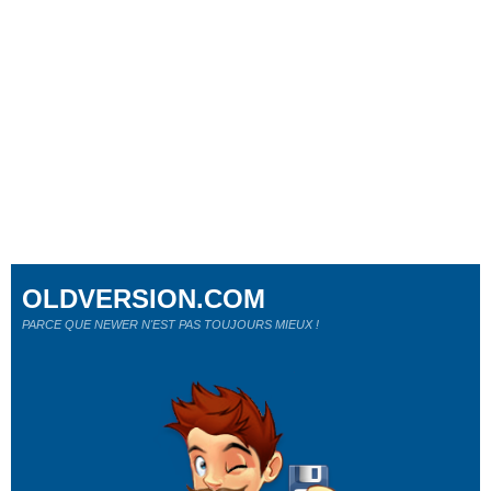
OLDVERSION.COM
PARCE QUE NEWER N'EST PAS TOUJOURS MIEUX !