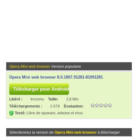
Opera Mini web browser
Version populaire
Opera Mini web browser 8.0.1807.91281-81091281
Libéré :
Inconnu
Taille:
2,8 Mio
Téléchargements :
2 679
Évaluation:
Testé:
Libre de spyware, adware et virus
Sélectionnez la version de
Opera Mini web browser
à télécharger