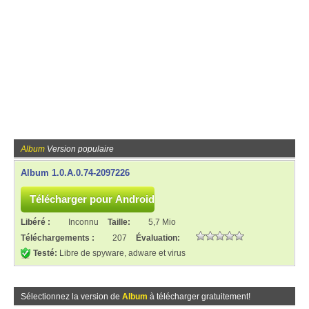
Album
Version populaire
Album 1.0.A.0.74-2097226
Libéré :
Inconnu
Taille:
5,7 Mio
Téléchargements :
207
Évaluation:
Testé:
Libre de spyware, adware et virus
Sélectionnez la version de
Album
à télécharger gratuitement!