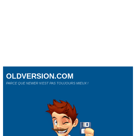
OLDVERSION.COM
PARCE QUE NEWER N'EST PAS TOUJOURS MIEUX !