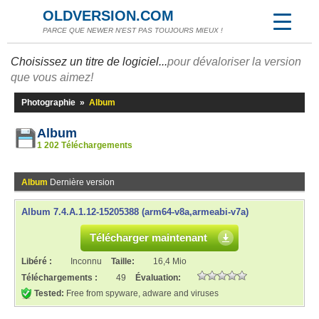
OLDVERSION.COM
PARCE QUE NEWER N'EST PAS TOUJOURS MIEUX !
Choisissez un titre de logiciel...
pour dévaloriser la version
que vous aimez!
Photographie
»
Album
Album
1 202 Téléchargements
Album
Dernière version
Album 7.4.A.1.12-15205388 (arm64-v8a,armeabi-v7a)
Télécharger maintenant
Libéré :
Inconnu
Taille:
16,4 Mio
Téléchargements :
49
Évaluation:
Tested:
Free from spyware, adware and viruses