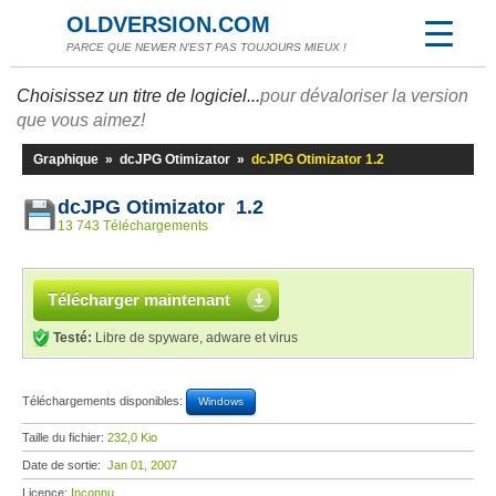
OLDVERSION.COM
PARCE QUE NEWER N'EST PAS TOUJOURS MIEUX !
Choisissez un titre de logiciel...
pour dévaloriser la version
que vous aimez!
Graphique
»
dcJPG Otimizator
»
dcJPG Otimizator 1.2
dcJPG Otimizator 1.2
13 743 Téléchargements
Télécharger maintenant
Testé:
Libre de spyware, adware et virus
Téléchargements disponibles:
Windows
Taille du fichier:
232,0 Kio
Date de sortie:
Jan 01, 2007
Licence:
Inconnu