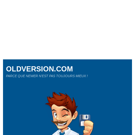
OLDVERSION.COM
PARCE QUE NEWER N'EST PAS TOUJOURS MIEUX !