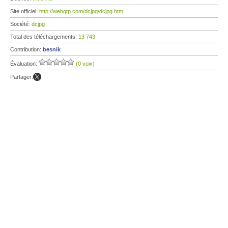
Site officiel:
http://webgtp.com/dcjpg/dcjpg.htm
Société:
dcjpg
Total des téléchargements:
13 743
Contribution:
besnik
Évaluation:
(0 voix)
Partager: