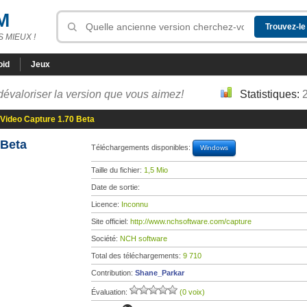
M
 MIEUX !
oid
Jeux
dévaloriser la version que vous aimez!
Statistiques:
Video Capture 1.70 Beta
 Beta
Téléchargements disponibles:
Windows
Taille du fichier:
1,5 Mio
Date de sortie:
Licence:
Inconnu
Site officiel:
http://www.nchsoftware.com/capture
Société:
NCH software
Total des téléchargements:
9 710
Contribution:
Shane_Parkar
Évaluation:
(0 voix)