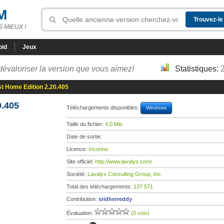
M
 MIEUX !
oid
Jeux
dévaloriser la version que vous aimez!
Statistiques:
t Home Edition 2.20.405
0.405
Téléchargements disponibles:
Windows
Taille du fichier:
4,0 Mio
Date de sortie:
Licence:
Inconnu
Site officiel:
http://www.lavalys.com/
Société:
Lavalys Consulting Group, Inc.
Total des téléchargements:
137 571
Contribution:
sridherreddy
Évaluation:
(0 voix)