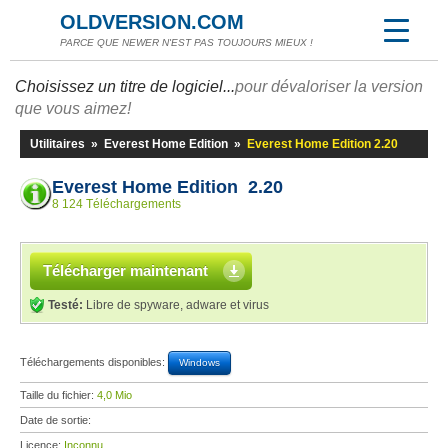
OLDVERSION.COM
PARCE QUE NEWER N'EST PAS TOUJOURS MIEUX !
Choisissez un titre de logiciel...
pour dévaloriser la version
que vous aimez!
Utilitaires
»
Everest Home Edition
»
Everest Home Edition 2.20
Everest Home Edition 2.20
8 124 Téléchargements
Télécharger maintenant
Testé:
Libre de spyware, adware et virus
Téléchargements disponibles:
Windows
Taille du fichier:
4,0 Mio
Date de sortie:
Licence:
Inconnu