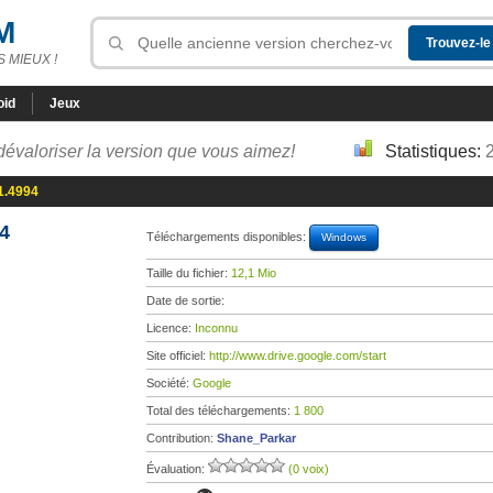
M
 MIEUX !
oid
Jeux
dévaloriser la version que vous aimez!
Statistiques:
1.4994
4
Téléchargements disponibles:
Windows
Taille du fichier:
12,1 Mio
Date de sortie:
Licence:
Inconnu
Site officiel:
http://www.drive.google.com/start
Société:
Google
Total des téléchargements:
1 800
Contribution:
Shane_Parkar
Évaluation:
(0 voix)