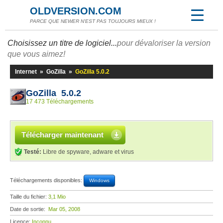
OLDVERSION.COM
PARCE QUE NEWER N'EST PAS TOUJOURS MIEUX !
Choisissez un titre de logiciel...
pour dévaloriser la version
que vous aimez!
Internet
»
GoZilla
»
GoZilla 5.0.2
GoZilla 5.0.2
17 473 Téléchargements
Télécharger maintenant
Testé:
Libre de spyware, adware et virus
Téléchargements disponibles:
Windows
Taille du fichier:
3,1 Mio
Date de sortie:
Mar 05, 2008
Licence:
Inconnu