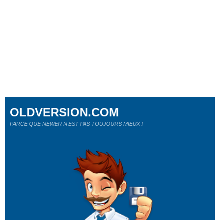
OLDVERSION.COM
PARCE QUE NEWER N'EST PAS TOUJOURS MIEUX !