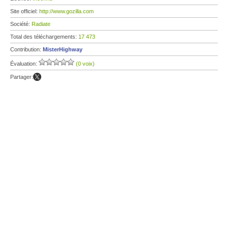
Site officiel:
http://www.gozilla.com
Société:
Radiate
Total des téléchargements:
17 473
Contribution:
MisterHighway
Évaluation:
(0 voix)
Partager: