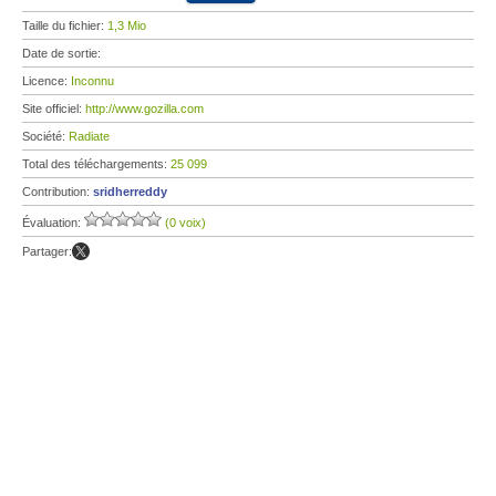
Taille du fichier:
1,3 Mio
Date de sortie:
Licence:
Inconnu
Site officiel:
http://www.gozilla.com
Société:
Radiate
Total des téléchargements:
25 099
Contribution:
sridherreddy
Évaluation:
(0 voix)
Partager: