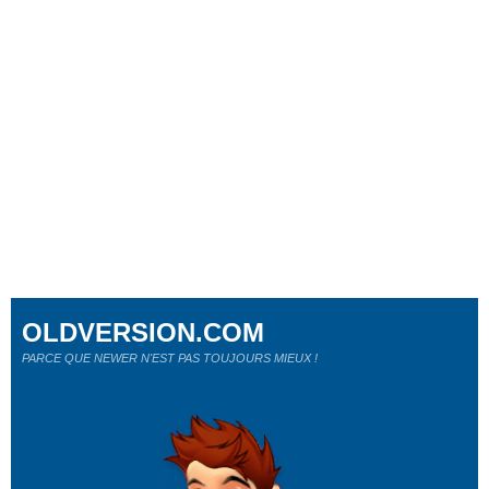
OLDVERSION.COM
PARCE QUE NEWER N'EST PAS TOUJOURS MIEUX !