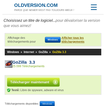
OLDVERSION.COM
PARCE QUE NEWER N'EST PAS TOUJOURS MIEUX !
Choisissez un titre de logiciel...
pour dévaloriser la version
que vous aimez!
Affichage des
Afficher tous les
Windows
téléchargements pour
téléchargements
Windows
»
Internet
»
GoZilla
»
GoZilla 3.3
GoZilla 3.3
25 099 Téléchargements
Télécharger maintenant
Testé:
Libre de spyware, adware et virus
Téléchargements disponibles:
Windows