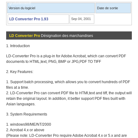
gratuitement!
Version du logiciel
Date de sortie
LD Converter Pro 1.93
Sep 04, 2001
LD Converter Pro
Désignation des marchandises
1. Introduction
LD-Converter Pro is a plug-in for Adobe Acrobat, which can convert PDF
documents to HTML,text, PNG, BMP or JPG,PDF TO TIFF
2. Key Features:
1. Support batch processing, which allows you to convert hundreds of PDF
files at a time.
2. LD-Converter Pro can convert PDF file to HTMl,text and tiff, the output will
retain the original layout. In addition, it better support PDF files built with
Asian languages.
3. System Requirements
1. windows98/ME/NT/2000
2. Acrobat 4.x or above
(Please note: LD-Converter Pro require Adobe Acrobat 4.x or 5.x and are