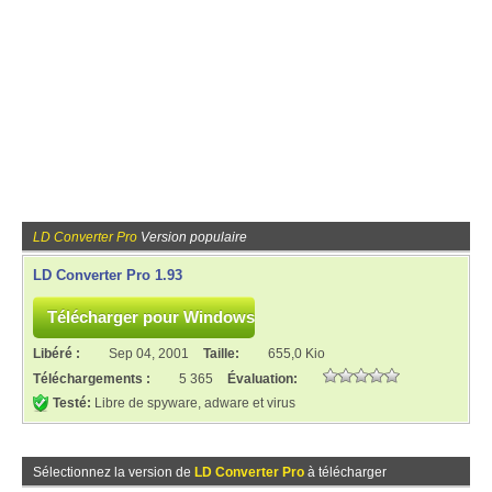
LD Converter Pro
Version populaire
LD Converter Pro 1.93
Libéré :
Sep 04, 2001
Taille:
655,0 Kio
Téléchargements :
5 365
Évaluation:
Testé:
Libre de spyware, adware et virus
Sélectionnez la version de
LD Converter Pro
à télécharger