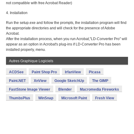
not compatible with free Acrobat Reader)
4. Installation
Run the setup.exe and follow the prompts, the installation program will find
the appropriate directories and will check for the presence of Adobe
Acrobat.
After the installation process, when you run Acrobat,"LD-Converter Pro" will
appear as an option in Acrobat's plug-ins if LD-Converter Pro has been
installed properly, menu.
Autres Graphique Logiciels
ACDSee
Paint Shop Pro
IrfanView
Picasa
Paint.NET
XnView
Google SketchUp
The GIMP
FastStone Image Viewer
Blender
Macromedia Fireworks
ThumbsPlus
WinSnap
Microsoft Paint
Fresh View