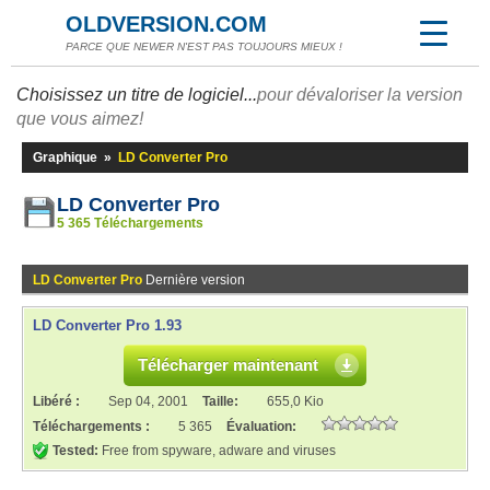
OLDVERSION.COM
PARCE QUE NEWER N'EST PAS TOUJOURS MIEUX !
Choisissez un titre de logiciel...
pour dévaloriser la version
que vous aimez!
Graphique
»
LD Converter Pro
LD Converter Pro
5 365 Téléchargements
LD Converter Pro
Dernière version
LD Converter Pro 1.93
Télécharger maintenant
Libéré :
Sep 04, 2001
Taille:
655,0 Kio
Téléchargements :
5 365
Évaluation:
Tested:
Free from spyware, adware and viruses