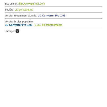
Site officiel:
http://www.pdftoall.com
Société:
LD software,Inc
Version récemment ajoutée:
LD Converter Pro 1.93
Version la plus populaire :
LD Converter Pro 1.93
- 5 365 Téléchargements
Partager: