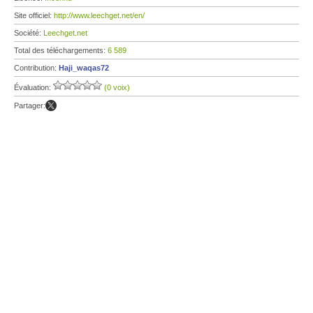
Site officiel:
http://www.leechget.net/en/
Société:
Leechget.net
Total des téléchargements:
6 589
Contribution:
Haji_waqas72
Évaluation:
(0 voix)
Partager: