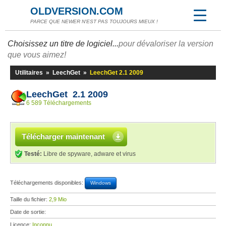
OLDVERSION.COM
PARCE QUE NEWER N'EST PAS TOUJOURS MIEUX !
Choisissez un titre de logiciel...
pour dévaloriser la version
que vous aimez!
Utilitaires
»
LeechGet
»
LeechGet 2.1 2009
LeechGet 2.1 2009
6 589 Téléchargements
Télécharger maintenant
Testé:
Libre de spyware, adware et virus
Téléchargements disponibles:
Windows
Taille du fichier:
2,9 Mio
Date de sortie:
Licence:
Inconnu