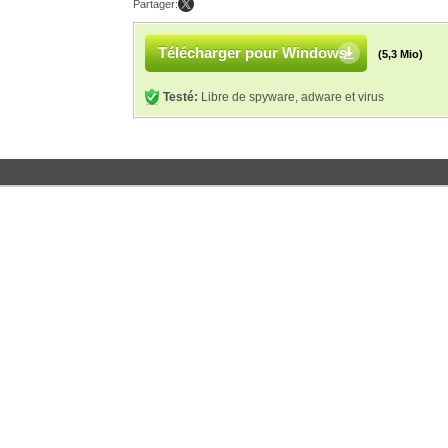
Partager:
Télécharger pour Windows
(5,3 Mio)
Testé:
Libre de spyware, adware et virus