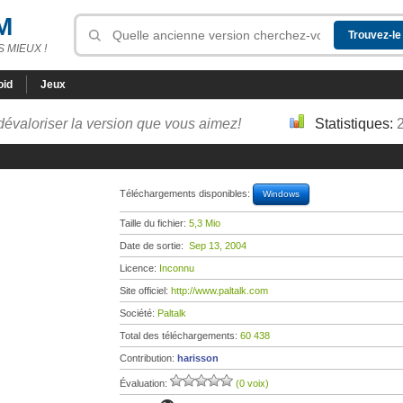
M
 MIEUX !
oid
Jeux
dévaloriser la version que vous aimez!
Statistiques:
Téléchargements disponibles:
Windows
Taille du fichier:
5,3 Mio
Date de sortie:
Sep 13, 2004
Licence:
Inconnu
Site officiel:
http://www.paltalk.com
Société:
Paltalk
Total des téléchargements:
60 438
Contribution:
harisson
Évaluation:
(0 voix)