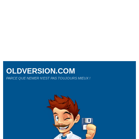
OLDVERSION.COM
PARCE QUE NEWER N'EST PAS TOUJOURS MIEUX !