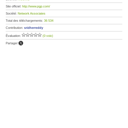
Site officiel:
http://www.pgp.com/
Société:
Network Associates
Total des téléchargements:
36 534
Contribution:
sridherreddy
Évaluation:
(0 voix)
Partager: