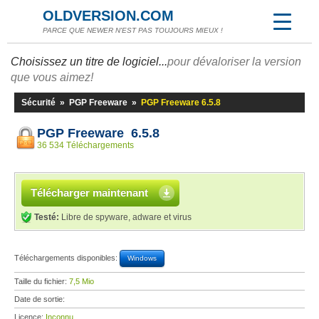
OLDVERSION.COM
PARCE QUE NEWER N'EST PAS TOUJOURS MIEUX !
Choisissez un titre de logiciel...
pour dévaloriser la version
que vous aimez!
Sécurité
»
PGP Freeware
»
PGP Freeware 6.5.8
PGP Freeware 6.5.8
36 534 Téléchargements
Télécharger maintenant
Testé:
Libre de spyware, adware et virus
Téléchargements disponibles:
Windows
Taille du fichier:
7,5 Mio
Date de sortie:
Licence:
Inconnu