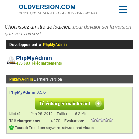
OLDVERSION.COM
PARCE QUE NEWER N'EST PAS TOUJOURS MIEUX !
Choisissez un titre de logiciel...
pour dévaloriser la version
que vous aimez!
Développement
»
PhpMyAdmin
PhpMyAdmin
435 683 Téléchargements
PhpMyAdmin
Dernière version
PhpMyAdmin 3.5.6
Télécharger maintenant
Libéré :
Jan 28, 2013
Taille:
6,2 Mio
Téléchargements :
4 170
Évaluation:
Tested:
Free from spyware, adware and viruses