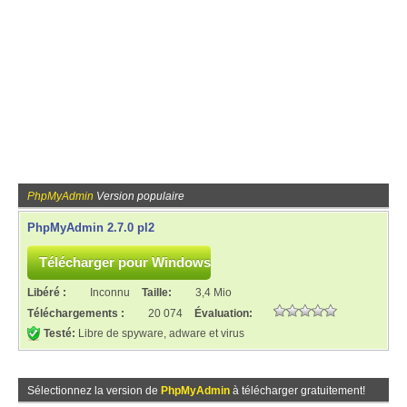
PhpMyAdmin
Version populaire
PhpMyAdmin 2.7.0 pl2
Libéré :
Inconnu
Taille:
3,4 Mio
Téléchargements :
20 074
Évaluation:
Testé:
Libre de spyware, adware et virus
Sélectionnez la version de
PhpMyAdmin
à télécharger gratuitement!