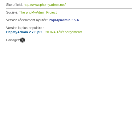
Site officiel:
http://www.phpmyadmin.net/
Société:
The phpMyAdmin Project
Version récemment ajoutée:
PhpMyAdmin 3.5.6
Version la plus populaire :
PhpMyAdmin 2.7.0 pl2
- 20 074 Téléchargements
Partager: