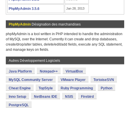
PhpMyAdmin 3.5.6
Jan 28, 2013
PhpMyAdmin
Désignation des marchandises
phpMyAdmin is a tool written in PHP intended to handle the administration
of MySQL over the Internet. Currently it can create and drop databases,
create/drop/alter tables, delete/edit/add fields, execute any SQL statement,
and manage keys on fields.
Autres Développement Logiciels
Java Platform
Notepad++
VirtualBox
MySQL Community Server
VMware Player
TortoiseSVN
Cheat Engine
TopStyle
Ruby Programming
Python
Inno Setup
NetBeans IDE
NSIS
Firebird
PostgreSQL