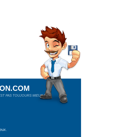
ION.COM
ST PAS TOUJOURS MIEUX !
eux.