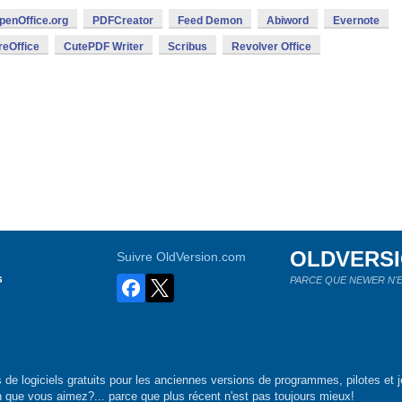
penOffice.org
PDFCreator
Feed Demon
Abiword
Evernote
reOffice
CutePDF Writer
Scribus
Revolver Office
OLDVERS
Suivre OldVersion.com
s
PARCE QUE NEWER N'E
de logiciels gratuits pour les anciennes versions de programmes, pilotes et j
n que vous aimez?... parce que plus récent n'est pas toujours mieux!