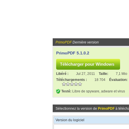
PrimoPDF
Dernière version
PrimoPDF 5.1.0.2
Libéré :
Jul 27, 2011
Taille:
7,1 Mio
Téléchargements :
18 704
Évaluation:
Testé:
Libre de spyware, adware et virus
Sélectionnez la version de
PrimoPDF
à télécha
Version du logiciel