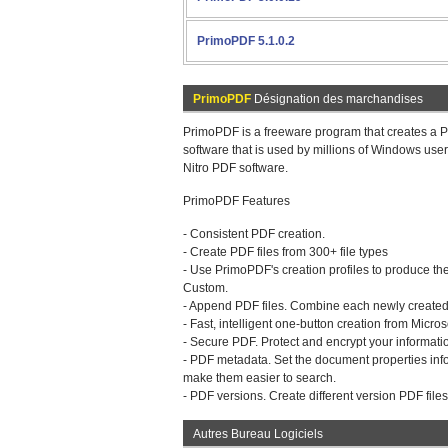
PrimoPDF 5.1.0.2
PrimoPDF
Désignation des marchandises
PrimoPDF is a freeware program that creates a PDF
software that is used by millions of Windows u
Nitro PDF software.
PrimoPDF Features
- Consistent PDF creation.
- Create PDF files from 300+ file types
- Use PrimoPDF's creation profiles to produce the
Custom.
- Append PDF files. Combine each newly created 
- Fast, intelligent one-button creation from Micr
- Secure PDF. Protect and encrypt your informat
- PDF metadata. Set the document properties inform
make them easier to search.
- PDF versions. Create different version PDF files:
Autres Bureau Logiciels