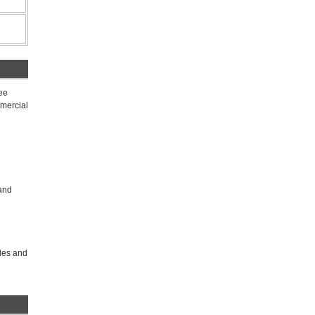
ree
mmercial
 and
iles and