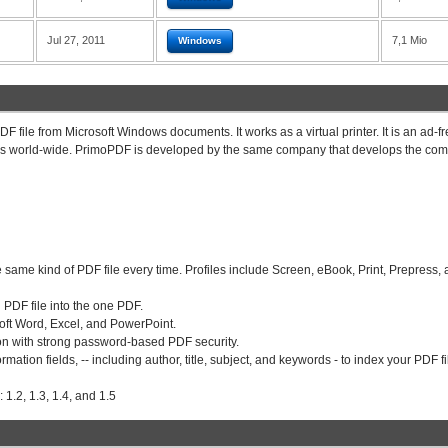
Jul 27, 2011
7,1 Mio
Windows
 file from Microsoft Windows documents. It works as a virtual printer. It is an ad-f
sers world-wide. PrimoPDF is developed by the same company that develops the co
 same kind of PDF file every time. Profiles include Screen, eBook, Print, Prepress,
PDF file into the one PDF.
osoft Word, Excel, and PowerPoint.
ion with strong password-based PDF security.
ation fields, -- including author, title, subject, and keywords - to index your PDF f
 1.2, 1.3, 1.4, and 1.5