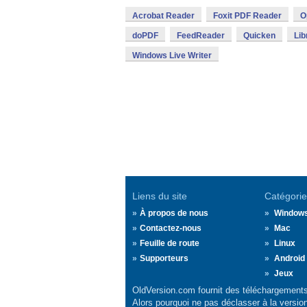
Acrobat Reader
Foxit PDF Reader
O
doPDF
FeedReader
Quicken
Lib
Windows Live Writer
Liens du site
Catégorie
À propos de nous
Window
Contactez-nous
Mac
Feuille de route
Linux
Supporteurs
Android
Jeux
OldVersion.com fournit des téléchargements 
Alors pourquoi ne pas déclasser à la versio