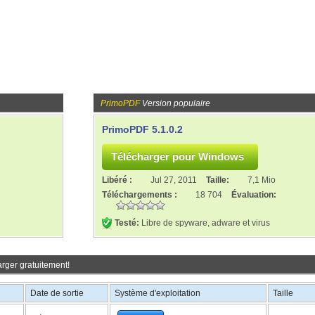
PrimoPDF
Version populaire
PrimoPDF 5.1.0.2
Libéré :
Jul 27, 2011
Taille:
7,1 Mio
Téléchargements :
18 704
Évaluation:
Testé:
Libre de spyware, adware et virus
rger gratuitement!
Date de sortie
Système d'exploitation
Taille