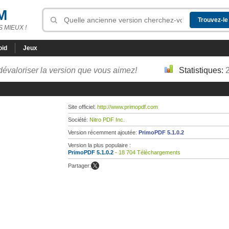
M
 MIEUX !
oid
Jeux
dévaloriser la version que vous aimez!
Statistiques:
Site officiel:
http://www.primopdf.com
Société:
Nitro PDF Inc.
Version récemment ajoutée:
PrimoPDF 5.1.0.2
Version la plus populaire :
PrimoPDF 5.1.0.2
- 18 704 Téléchargements
Partager: