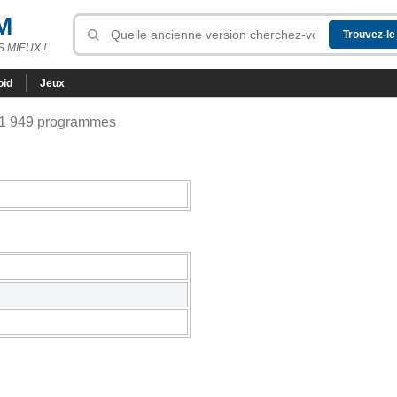
M
 MIEUX !
oid
Jeux
 1 949 programmes