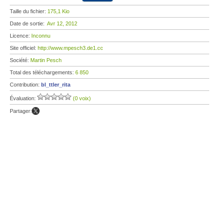
Taille du fichier:
175,1 Kio
Date de sortie:
Avr 12, 2012
Licence:
Inconnu
Site officiel:
http://www.mpesch3.de1.cc
Société:
Martin Pesch
Total des téléchargements:
6 850
Contribution:
bl_ttler_rita
Évaluation:
(0 voix)
Partager: