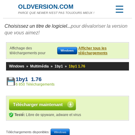
OLDVERSION.COM
PARCE QUE NEWER N'EST PAS TOUJOURS MIEUX !
Choisissez un titre de logiciel...
pour dévaloriser la version
que vous aimez!
Affichage des
Afficher tous les
Windows
téléchargements pour
téléchargements
Windows
»
Multimédia
»
1by1
»
1by1 1.76
1by1 1.76
6 850 Téléchargements
Télécharger maintenant
Testé:
Libre de spyware, adware et virus
Téléchargements disponibles:
Windows