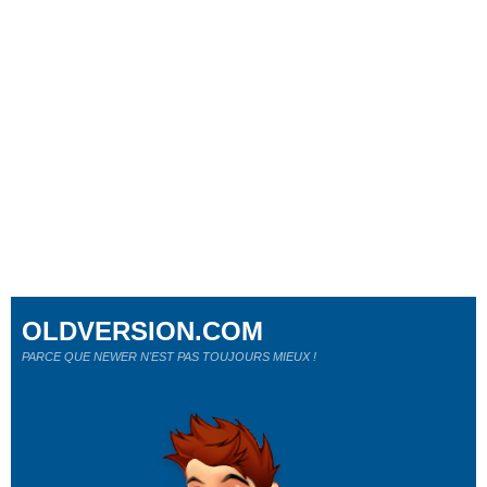
OLDVERSION.COM
PARCE QUE NEWER N'EST PAS TOUJOURS MIEUX !