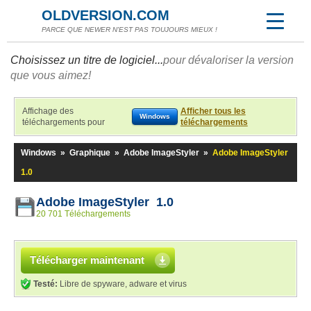
OLDVERSION.COM
PARCE QUE NEWER N'EST PAS TOUJOURS MIEUX !
Choisissez un titre de logiciel...
pour dévaloriser la version
que vous aimez!
Affichage des
Afficher tous les
Windows
téléchargements pour
téléchargements
Windows
»
Graphique
»
Adobe ImageStyler
»
Adobe ImageStyler
1.0
Adobe ImageStyler 1.0
20 701 Téléchargements
Télécharger maintenant
Testé:
Libre de spyware, adware et virus