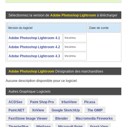
Sélectionnez la version de
Adobe Photoshop Lightroom
à télécharger
gratuitement!
Version du logiciel
Date de sortie
Adobe Photoshop Lightroom 4.1
Inconnu
Adobe Photoshop Lightroom 4.2
Inconnu
Adobe Photoshop Lightroom 4.3
Inconnu
Adobe Photoshop Lightroom
Désignation des marchandises
Aucune description disponible pour ce logiciel.
Autres Graphique Logiciels
ACDSee
Paint Shop Pro
IrfanView
Picasa
Paint.NET
XnView
Google SketchUp
The GIMP
FastStone Image Viewer
Blender
Macromedia Fireworks
ThumbsPlus
WinSnap
Microsoft Paint
Fresh View