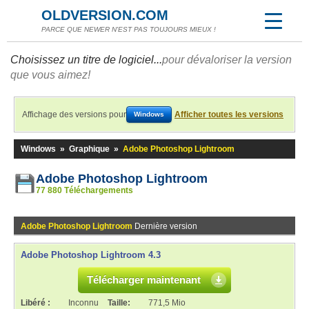
OLDVERSION.COM
PARCE QUE NEWER N'EST PAS TOUJOURS MIEUX !
Choisissez un titre de logiciel...
pour dévaloriser la version
que vous aimez!
Affichage des versions pour
Afficher toutes les versions
Windows
Windows
»
Graphique
»
Adobe Photoshop Lightroom
Adobe Photoshop Lightroom
77 880 Téléchargements
Adobe Photoshop Lightroom
Dernière version
Adobe Photoshop Lightroom 4.3
Télécharger maintenant
Libéré :
Inconnu
Taille:
771,5 Mio