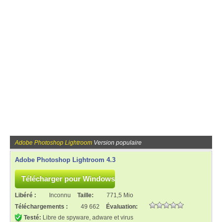
Adobe Photoshop Lightroom
Version populaire
Adobe Photoshop Lightroom 4.3
Libéré :
Inconnu
Taille:
771,5 Mio
Téléchargements :
49 662
Évaluation:
Testé:
Libre de spyware, adware et virus